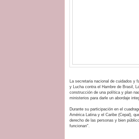
La secretaria nacional de cuidados y fa
y Lucha contra el Hambre de Brasil, L
construcción de una política y plan na
ministerios para darle un abordaje integ
Durante su participación en el cuadr
América Latina y el Caribe (Cepal), q
derecho de las personas y bien público
funcionan".