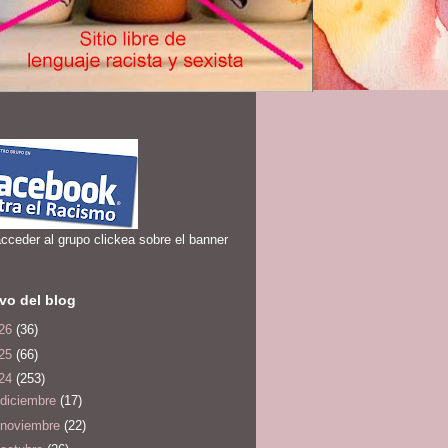
cceder al grupo clickea sobre el banner
vo del blog
26
(36)
25
(66)
24
(253)
diciembre
(17)
noviembre
(22)