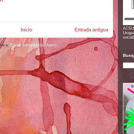
ACSUN
Inicio
Entrada antigua
Urugu
social
rse a:
Enviar comentarios (Atom)
Busqu