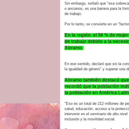
Sin embargo, señaló que "esa sobrecar
o ancianos, es una barrera para la for
de trabajo.
Por lo tanto, se convierte en un "fact
En la región, el 56 % de muj
de trabajo debido a la necesi
Abramo.
En ese sentido, declaró que sin la co
la igualdad de género" y superar una d
Abramo también destacó que o
recordó que la población ind
la población en América Latina
"Eso es un total de 212 millones de p
salud, educación, acceso a la protecci
intervenir en el seminario de alto nive
inclusión y la movilidad social.