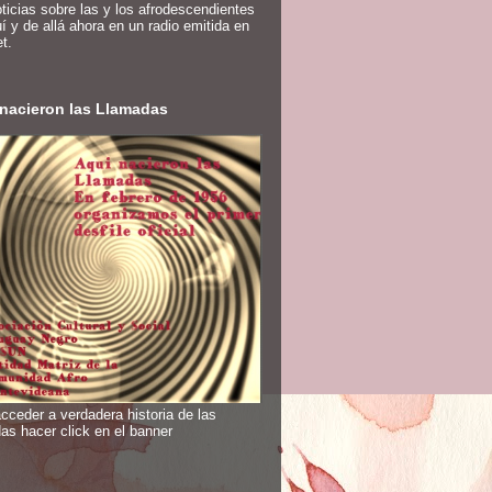
ticias sobre las y los afrodescendientes
í y de allá ahora en un radio emitida en
et.
nacieron las Llamadas
cceder a verdadera historia de las
as hacer click en el banner