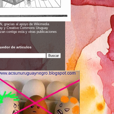
, gracias al apoyo de Wikimedia
ay y Creative Commons Uruguay
izan contigo esta y otras publicaciones
edor de articulos