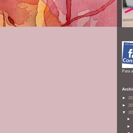
Para a
Archi
►
20
►
20
▼
20
►
►