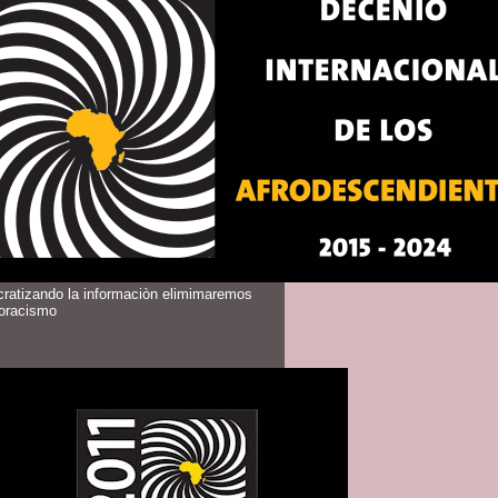
ratizando la informaciòn elimimaremos
doracismo