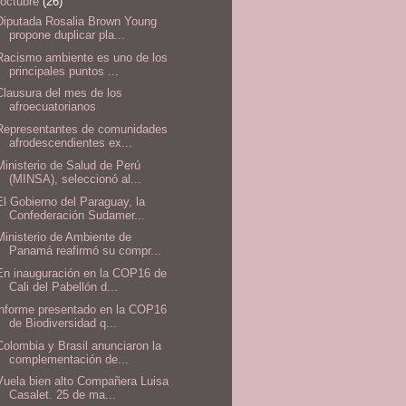
octubre
(26)
Diputada Rosalia Brown Young
propone duplicar pla...
Racismo ambiente es uno de los
principales puntos ...
Clausura del mes de los
afroecuatorianos
Representantes de comunidades
afrodescendientes ex...
Ministerio de Salud de Perú
(MINSA), seleccionó al...
El Gobierno del Paraguay, la
Confederación Sudamer...
Ministerio de Ambiente de
Panamá reafirmó su compr...
En inauguración en la COP16 de
Cali del Pabellón d...
informe presentado en la COP16
de Biodiversidad q...
Colombia y Brasil anunciaron la
complementación de...
Vuela bien alto Compañera Luisa
Casalet. 25 de ma...