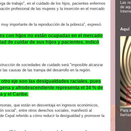
Las no
ga de trabajo", en el cuidado de los hijos, pacientes enfermos
de aqu
mación profesional de las mujeres y la inserción en el mercado
Intern
or muy importante de la reproducción de la pobreza", expresó.
Aquí 
eres con hijos no están ocupadas en el mercado
dad de cuidar de sus hijos y pacientes, indicó
nstrucción de sociedades de cuidado será "imposible alcanzar
e las causas de las trampa del desarrollo en la región.
tro eje son las desigualdades raciales, pues
ígena y afrodescendiente representa el 34 % de
 y el Caribe.
ersonas, que están en desventaja en ingresos económicos,
ón social", entre otros derechos sociales, manifestó al
Para a
llamad
l de Cepal referido a cómo reducir la desigualdad y promover la